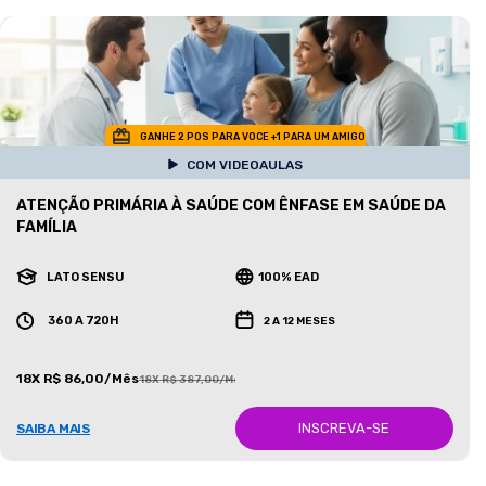
GANHE 2 POS PARA VOCE +1 PARA UM AMIGO
COM VIDEOAULAS
ATENÇÃO PRIMÁRIA À SAÚDE COM ÊNFASE EM SAÚDE DA
FAMÍLIA
LATO SENSU
100% EAD
360 A 720H
2 A 12 MESES
18X R$ 86,00/Mês
18X R$ 387,00/Mês
INSCREVA-SE
SAIBA MAIS