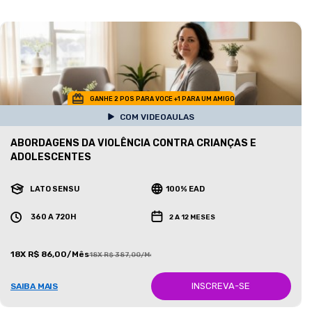
GANHE 2 POS PARA VOCE +1 PARA UM AMIGO
COM VIDEOAULAS
ABORDAGENS DA VIOLÊNCIA CONTRA CRIANÇAS E
ADOLESCENTES
LATO SENSU
100% EAD
360 A 720H
2 A 12 MESES
18X R$ 86,00/Mês
18X R$ 387,00/Mês
INSCREVA-SE
SAIBA MAIS