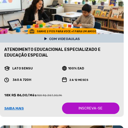
GANHE 2 POS PARA VOCE +1 PARA UM AMIGO
COM VIDEOAULAS
ATENDIMENTO EDUCACIONAL ESPECIALIZADO E
EDUCAÇÃO ESPECIAL
LATO SENSU
100% EAD
360 A 720H
2 A 12 MESES
18X R$ 86,00/Mês
18X R$ 387,00/Mês
INSCREVA-SE
SAIBA MAIS