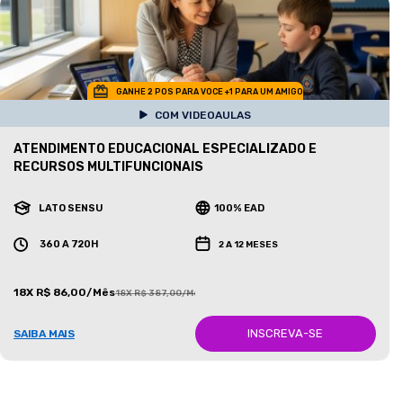
GANHE 2 POS PARA VOCE +1 PARA UM AMIGO
COM VIDEOAULAS
ATENDIMENTO EDUCACIONAL ESPECIALIZADO E
RECURSOS MULTIFUNCIONAIS
LATO SENSU
100% EAD
360 A 720H
2 A 12 MESES
18X R$ 86,00/Mês
18X R$ 387,00/Mês
INSCREVA-SE
SAIBA MAIS