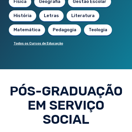
Física
Geografia
Gestão Escolar
História
Letras
Literatura
Matemática
Pedagogia
Teologia
Todos os Cursos de Educação
PÓS-GRADUAÇÃO
EM SERVIÇO
SOCIAL