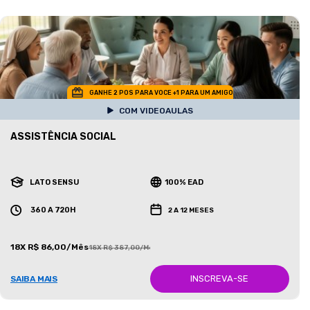
GANHE 2 POS PARA VOCE +1 PARA UM AMIGO
COM VIDEOAULAS
ASSISTÊNCIA SOCIAL
LATO SENSU
100% EAD
360 A 720H
2 A 12 MESES
18X R$ 86,00/Mês
18X R$ 387,00/Mês
INSCREVA-SE
SAIBA MAIS