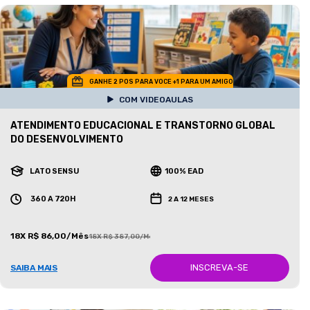
GANHE 2 POS PARA VOCE +1 PARA UM AMIGO
COM VIDEOAULAS
ATENDIMENTO EDUCACIONAL E TRANSTORNO GLOBAL
DO DESENVOLVIMENTO
LATO SENSU
100% EAD
360 A 720H
2 A 12 MESES
18X R$ 86,00/Mês
18X R$ 387,00/Mês
INSCREVA-SE
SAIBA MAIS