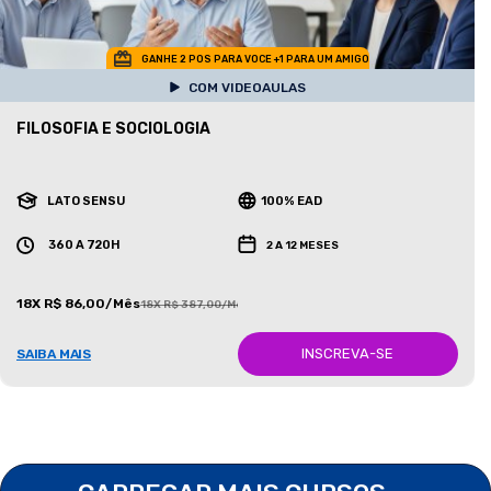
GANHE 2 POS PARA VOCE +1 PARA UM AMIGO
COM VIDEOAULAS
FILOSOFIA E SOCIOLOGIA
LATO SENSU
100% EAD
360 A 720H
2 A 12 MESES
18X R$ 86,00/Mês
18X R$ 387,00/Mês
INSCREVA-SE
SAIBA MAIS