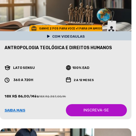
GANHE 2 POS PARA VOCE +1 PARA UM AMIGO
COM VIDEOAULAS
ANTROPOLOGIA TEOLÓGICA E DIREITOS HUMANOS
LATO SENSU
100% EAD
360 A 720H
2 A 12 MESES
18X R$ 86,00/Mês
18X R$ 387,00/Mês
INSCREVA-SE
SAIBA MAIS