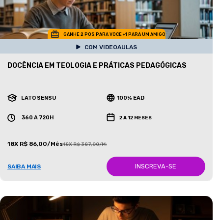
GANHE 2 POS PARA VOCE +1 PARA UM AMIGO
COM VIDEOAULAS
DOCÊNCIA EM TEOLOGIA E PRÁTICAS PEDAGÓGICAS
LATO SENSU
100% EAD
360 A 720H
2 A 12 MESES
18X R$ 86,00/Mês
18X R$ 387,00/Mês
INSCREVA-SE
SAIBA MAIS