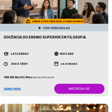
GANHE 2 POS PARA VOCE +1 PARA UM AMIGO
COM VIDEOAULAS
DOCÊNCIA DO ENSINO SUPERIOR EM FILOSOFIA
LATO SENSU
100% EAD
360 A 720H
2 A 12 MESES
18X R$ 86,00/Mês
18X R$ 387,00/Mês
INSCREVA-SE
SAIBA MAIS