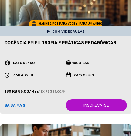
GANHE 2 POS PARA VOCE +1 PARA UM AMIGO
COM VIDEOAULAS
DOCÊNCIA EM FILOSOFIA E PRÁTICAS PEDAGÓGICAS
LATO SENSU
100% EAD
360 A 720H
2 A 12 MESES
18X R$ 86,00/Mês
18X R$ 387,00/Mês
INSCREVA-SE
SAIBA MAIS