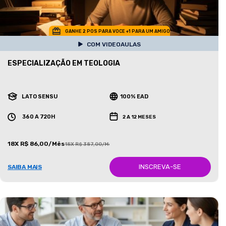
GANHE 2 POS PARA VOCE +1 PARA UM AMIGO
COM VIDEOAULAS
ESPECIALIZAÇÃO EM TEOLOGIA
LATO SENSU
100% EAD
360 A 720H
2 A 12 MESES
18X R$ 86,00/Mês
18X R$ 387,00/Mês
INSCREVA-SE
SAIBA MAIS