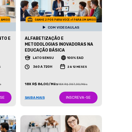
M AMIGO
GANHE 2 POS PARA VOCE +1 PARA UM AMIGO
COM VIDEOAULAS
NTO E
ALFABETIZAÇÃO E
METODOLOGIAS INOVADORAS NA
EDUCAÇÃO BÁSICA
LATO SENSU
100% EAD
360 A 720H
S
2 A 12 MESES
18X R$ 86,00/Mês
s
18X R$ 387,00/Mês
-SE
INSCREVA-SE
SAIBA MAIS