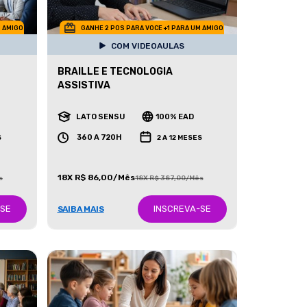
M AMIGO
GANHE 2 POS PARA VOCE +1 PARA UM AMIGO
COM VIDEOAULAS
BRAILLE E TECNOLOGIA
ASSISTIVA
LATO SENSU
100% EAD
360 A 720H
S
2 A 12 MESES
18X R$ 86,00/Mês
s
18X R$ 387,00/Mês
-SE
INSCREVA-SE
SAIBA MAIS