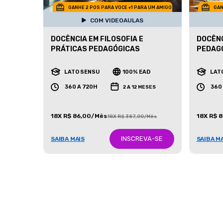
GANHE 2 POS PARA VOCE +1 PARA UM AMIGO
GAN
COM VIDEOAULAS
DOCÊNCIA EM FILOSOFIA E
DOCÊNC
PRÁTICAS PEDAGÓGICAS
PEDAG
LATO SENSU
100% EAD
LAT
360 A 720H
360
2 A 12 MESES
18X R$ 86,00/Mês
18X R$ 
18X R$ 387,00/Mês
INSCREVA-SE
SAIBA MAIS
SAIBA M