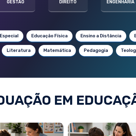
GESTÃO
DIREITO
ENGENHARIA
Especial
Educação Física
Ensino a Distância
Literatura
Matemática
Pedagogia
Teolog
DUAÇÃO EM EDUCAÇÃ