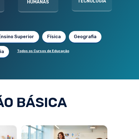
TECNOLOGIA
HUMANAS
Ensino Superior
Física
Geografia
ia
Todos os Cursos de Educação
O BÁSICA