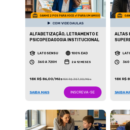
GANHE 2 POS PARA VOCE +1 PARA UM AMIGO
GAN
COM VIDEOAULAS
ALFABETIZAÇÃO, LETRAMENTO E
ALTAS 
PSICOPEDAGOGIA INSTITUCIONAL
SUPER
LATO SENSU
100% EAD
LAT
360 A 720H
360
2 A 12 MESES
18X R$ 86,00/Mês
18X R$ 
18X R$ 387,00/Mês
INSCREVA-SE
SAIBA MAIS
SAIBA M