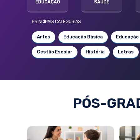
EDUCAÇÃO
SAÚDE
PRINCIPAIS CATEGORIAS
Artes
Educação Básica
Educação 
Gestão Escolar
História
Letras
PÓS-GRA