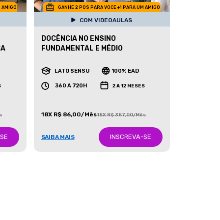
M AMIGO
GANHE 2 POS PARA VOCE +1 PARA UM AMIGO
COM VIDEOAULAS
DOCÊNCIA NO ENSINO
CA
FUNDAMENTAL E MÉDIO
LATO SENSU
100% EAD
360 A 720H
S
2 A 12 MESES
18X R$ 86,00/Mês
s
18X R$ 387,00/Mês
-SE
INSCREVA-SE
SAIBA MAIS