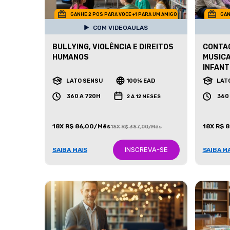
GANHE 2 POS PARA VOCE +1 PARA UM AMIGO
GAN
COM VIDEOAULAS
BULLYING, VIOLÊNCIA E DIREITOS
CONTAÇ
HUMANOS
MUSIC
INFANT
LATO SENSU
100% EAD
LAT
360 A 720H
360
2 A 12 MESES
18X R$ 86,00/Mês
18X R$ 
18X R$ 387,00/Mês
INSCREVA-SE
SAIBA MAIS
SAIBA M