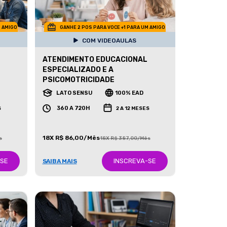
M AMIGO
GANHE 2 POS PARA VOCE +1 PARA UM AMIGO
COM VIDEOAULAS
ATENDIMENTO EDUCACIONAL
ESPECIALIZADO E A
PSICOMOTRICIDADE
LATO SENSU
100% EAD
360 A 720H
S
2 A 12 MESES
18X R$ 86,00/Mês
s
18X R$ 387,00/Mês
-SE
INSCREVA-SE
SAIBA MAIS