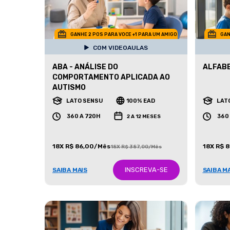
GANHE 2 POS PARA VOCE +1 PARA UM AMIGO
GAN
COM VIDEOAULAS
ABA - ANÁLISE DO
ALFAB
COMPORTAMENTO APLICADA AO
AUTISMO
LATO SENSU
100% EAD
LAT
360 A 720H
360
2 A 12 MESES
18X R$ 86,00/Mês
18X R$ 
18X R$ 387,00/Mês
INSCREVA-SE
SAIBA MAIS
SAIBA M