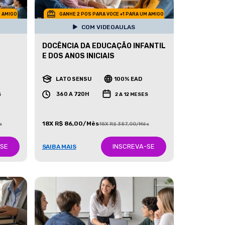
M AMIGO
GANHE 2 POS PARA VOCE +1 PARA UM AMIGO
COM VIDEOAULAS
DOCÊNCIA DA EDUCAÇÃO INFANTIL
E DOS ANOS INICIAIS
LATO SENSU
100% EAD
360 A 720H
S
2 A 12 MESES
18X R$ 86,00/Mês
s
18X R$ 387,00/Mês
-SE
INSCREVA-SE
SAIBA MAIS