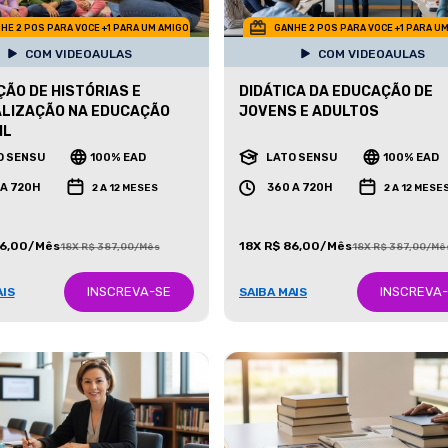
HE 2 POS PARA VOCE +1 PARA UM AMIGO
GANHE 2 POS PARA VOCE +1 PARA U
COM VIDEOAULAS
COM VIDEOAULAS
ÃO DE HISTÓRIAS E
DIDÁTICA DA EDUCAÇÃO DE
ALIZAÇÃO NA EDUCAÇÃO
JOVENS E ADULTOS
IL
O SENSU
100% EAD
LATO SENSU
100% EAD
 A 720H
360 A 720H
2 A 12 MESES
2 A 12 MESE
86,00/Mês
18X R$ 86,00/Mês
18X R$ 387,00/Mês
18X R$ 387,00/Mê
INSCREVA-SE
INSCREVA
AIS
SAIBA MAIS