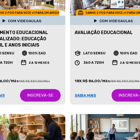
HE 2 POS PARA VOCE +1 PARA UM AMIGO
GANHE 2 POS PARA VOCE +1 PARA U
COM VIDEOAULAS
COM VIDEOAULAS
IMENTO EDUCACIONAL
AVALIAÇÃO EDUCACIONAL
ALIZADO: EDUCAÇÃO
L E ANOS INICIAIS
O SENSU
100% EAD
LATO SENSU
100% EAD
 A 720H
360 A 720H
2 A 12 MESES
2 A 12 MESE
86,00/Mês
18X R$ 86,00/Mês
18X R$ 387,00/Mês
18X R$ 387,00/Mê
INSCREVA-SE
INSCREVA
AIS
SAIBA MAIS