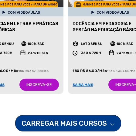
HE 2 POS PARA VOCE +1 PARA UM AMIGO
GANHE 2 POS PARA VOCE +1 PARA U
COM VIDEOAULAS
COM VIDEOAULAS
IA EM LETRAS E PRÁTICAS
DOCÊNCIA EM PEDAGOGIA E
ÓGICAS
GESTÃO NA EDUCAÇÃO BÁSI
O SENSU
100% EAD
LATO SENSU
100% EAD
 A 720H
360 A 720H
2 A 12 MESES
2 A 12 MESE
86,00/Mês
18X R$ 86,00/Mês
18X R$ 387,00/Mês
18X R$ 387,00/Mê
INSCREVA-SE
INSCREVA
AIS
SAIBA MAIS
CARREGAR MAIS CURSOS