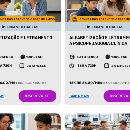
HE 2 POS PARA VOCE +1 PARA UM AMIGO
GANHE 2 POS PARA VOCE +1 PARA U
COM VIDEOAULAS
COM VIDEOAULAS
ETIZAÇÃO E LETRAMENTO
ALFABETIZAÇÃO E LETRAME
A PSICOPEDAGOGIA CLÍNICA
O SENSU
100% EAD
LATO SENSU
100% EAD
 A 720H
360 A 720H
2 A 12 MESES
2 A 12 MESE
86,00/Mês
18X R$ 86,00/Mês
18X R$ 387,00/Mês
18X R$ 387,00/Mê
INSCREVA-SE
INSCREVA
AIS
SAIBA MAIS