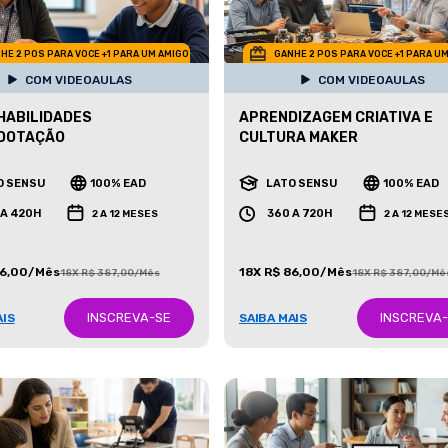
HE 2 POS PARA VOCE +1 PARA UM AMIGO
GANHE 2 POS PARA VOCE +1 PARA U
COM VIDEOAULAS
COM VIDEOAULAS
HABILIDADES
APRENDIZAGEM CRIATIVA E
DOTAÇÃO
CULTURA MAKER
O SENSU
100% EAD
LATO SENSU
100% EAD
 A 420H
360 A 720H
2 A 12 MESES
2 A 12 MESE
86,00/Mês
18X R$ 86,00/Mês
18X R$ 387,00/Mês
18X R$ 387,00/Mê
INSCREVA-SE
INSCREVA
AIS
SAIBA MAIS