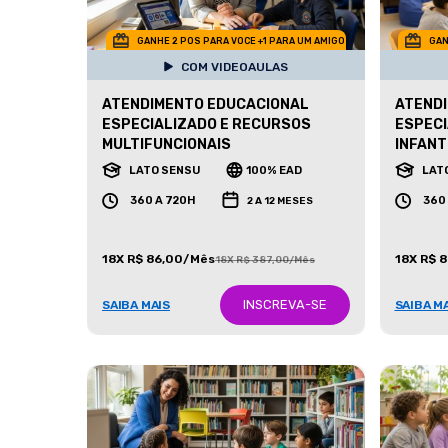
GANHE 2 POS PARA VOCE +1 PARA UM AMIGO
GAN
COM VIDEOAULAS
ATENDIMENTO EDUCACIONAL
ATEND
ESPECIALIZADO E RECURSOS
ESPECI
MULTIFUNCIONAIS
INFANTI
LATO SENSU
100% EAD
LAT
360 A 720H
360
2 A 12 MESES
18X R$ 86,00/Mês
18X R$ 
18X R$ 387,00/Mês
INSCREVA-SE
SAIBA MAIS
SAIBA M