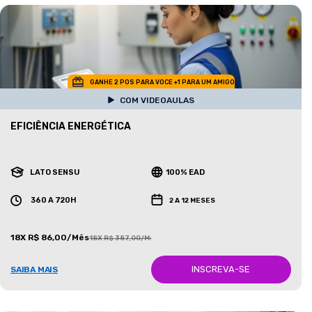
GANHE 2 POS PARA VOCE +1 PARA UM AMIGO
COM VIDEOAULAS
EFICIÊNCIA ENERGÉTICA
LATO SENSU
100% EAD
360 A 720H
2 A 12 MESES
18X R$ 86,00/Mês
18X R$ 387,00/Mês
INSCREVA-SE
SAIBA MAIS