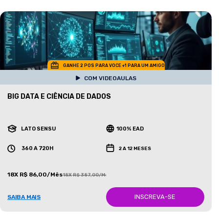
GANHE 2 POS PARA VOCE +1 PARA UM AMIGO
COM VIDEOAULAS
BIG DATA E CIÊNCIA DE DADOS
LATO SENSU
100% EAD
360 A 720H
2 A 12 MESES
18X R$ 86,00/Mês
18X R$ 387,00/Mês
INSCREVA-SE
SAIBA MAIS