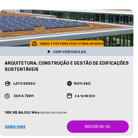
GANHE 2 POS PARA VOCE +1 PARA UM AMIGO
COM VIDEOAULAS
ARQUITETURA, CONSTRUÇÃO E GESTÃO DE EDIFICAÇÕES
SUSTENTÁVEIS
LATO SENSU
100% EAD
360 A 720H
2 A 12 MESES
18X R$ 86,00/Mês
18X R$ 387,00/Mês
INSCREVA-SE
SAIBA MAIS