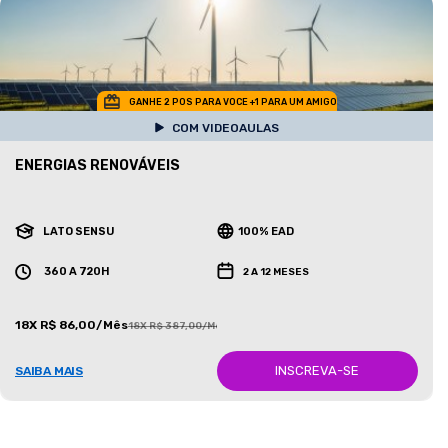
GANHE 2 POS PARA VOCE +1 PARA UM AMIGO
COM VIDEOAULAS
ENERGIAS RENOVÁVEIS
LATO SENSU
100% EAD
360 A 720H
2 A 12 MESES
18X R$ 86,00/Mês
18X R$ 387,00/Mês
INSCREVA-SE
SAIBA MAIS