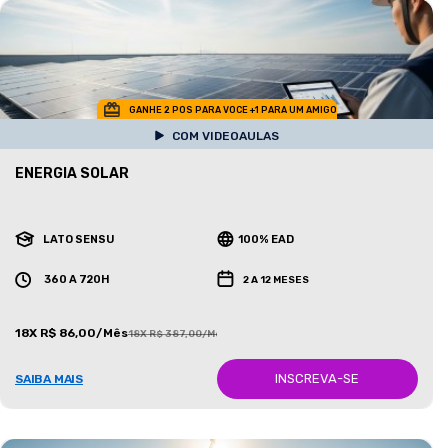
GANHE 2 POS PARA VOCE +1 PARA UM AMIGO
COM VIDEOAULAS
ENERGIA SOLAR
LATO SENSU
100% EAD
360 A 720H
2 A 12 MESES
18X R$ 86,00/Mês
18X R$ 387,00/Mês
INSCREVA-SE
SAIBA MAIS