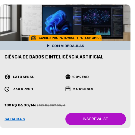
GANHE 2 POS PARA VOCE +1 PARA UM AMIGO
COM VIDEOAULAS
CIÊNCIA DE DADOS E INTELIGÊNCIA ARTIFICIAL
LATO SENSU
100% EAD
360 A 720H
2 A 12 MESES
18X R$ 86,00/Mês
18X R$ 387,00/Mês
INSCREVA-SE
SAIBA MAIS