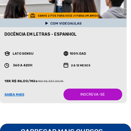
GANHE 2 POS PARA VOCE +1 PARA UM AMIGO
COM VIDEOAULAS
DOCÊNCIA EM LETRAS - ESPANHOL
LATO SENSU
100% EAD
360 A 420H
2 A 12 MESES
18X R$ 86,00/Mês
18X R$ 387,00/Mês
INSCREVA-SE
SAIBA MAIS