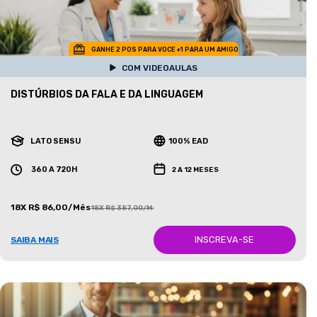
GANHE 2 POS PARA VOCE +1 PARA UM AMIGO
COM VIDEOAULAS
DISTÚRBIOS DA FALA E DA LINGUAGEM
LATO SENSU
100% EAD
360 A 720H
2 A 12 MESES
18X R$ 86,00/Mês
18X R$ 387,00/Mês
INSCREVA-SE
SAIBA MAIS