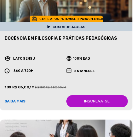
GANHE 2 POS PARA VOCE +1 PARA UM AMIGO
COM VIDEOAULAS
DOCÊNCIA EM FILOSOFIA E PRÁTICAS PEDAGÓGICAS
LATO SENSU
100% EAD
360 A 720H
2 A 12 MESES
18X R$ 86,00/Mês
18X R$ 387,00/Mês
INSCREVA-SE
SAIBA MAIS