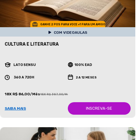
GANHE 2 POS PARA VOCE +1 PARA UM AMIGO
COM VIDEOAULAS
CULTURA E LITERATURA
LATO SENSU
100% EAD
360 A 720H
2 A 12 MESES
18X R$ 86,00/Mês
18X R$ 387,00/Mês
INSCREVA-SE
SAIBA MAIS