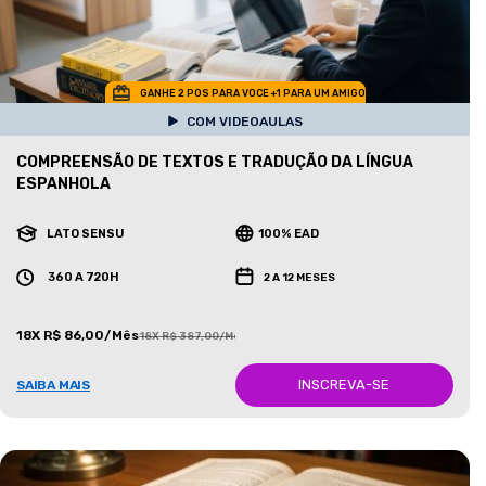
GANHE 2 POS PARA VOCE +1 PARA UM AMIGO
COM VIDEOAULAS
COMPREENSÃO DE TEXTOS E TRADUÇÃO DA LÍNGUA
ESPANHOLA
LATO SENSU
100% EAD
360 A 720H
2 A 12 MESES
18X R$ 86,00/Mês
18X R$ 387,00/Mês
INSCREVA-SE
SAIBA MAIS