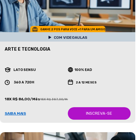
GANHE 2 POS PARA VOCE +1 PARA UM AMIGO
COM VIDEOAULAS
ARTE E TECNOLOGIA
LATO SENSU
100% EAD
360 A 720H
2 A 12 MESES
18X R$ 86,00/Mês
18X R$ 387,00/Mês
INSCREVA-SE
SAIBA MAIS