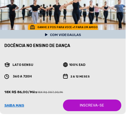
GANHE 2 POS PARA VOCE +1 PARA UM AMIGO
COM VIDEOAULAS
DOCÊNCIA NO ENSINO DE DANÇA
LATO SENSU
100% EAD
360 A 720H
2 A 12 MESES
18X R$ 86,00/Mês
18X R$ 387,00/Mês
INSCREVA-SE
SAIBA MAIS